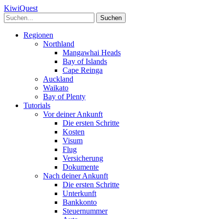
Kiwi
Quest
Regionen
Northland
Mangawhai Heads
Bay of Islands
Cape Reinga
Auckland
Waikato
Bay of Plenty
Tutorials
Vor deiner Ankunft
Die ersten Schritte
Kosten
Visum
Flug
Versicherung
Dokumente
Nach deiner Ankunft
Die ersten Schritte
Unterkunft
Bankkonto
Steuernummer