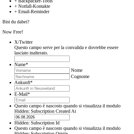
+
Backpacker-Tools
+
Notfall-Kontakte
+
Email-Reminder
Bist du dabei?
Now Free!
X/Twitter
Questo campo serve per la convalida e dovrebbe essere
lasciato inalterato.
Name
*
Nome
Cognome
Ankunft
*
GG
punto
E-Mail
*
MM
punto
Questo campo è nascosto quando si visualizza il modulo
AAAA
Hidden: Subscription Created At
GG
punto
Hidden: Subscription Id
MM
Questo campo è nascosto quando si visualizza il modulo
punto
Hidden: Subscription Origin