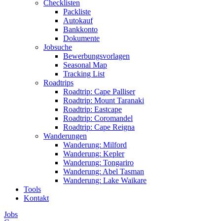
Checklisten
Packliste
Autokauf
Bankkonto
Dokumente
Jobsuche
Bewerbungsvorlagen
Seasonal Map
Tracking List
Roadtrips
Roadtrip: Cape Palliser
Roadtrip: Mount Taranaki
Roadtrip: Eastcape
Roadtrip: Coromandel
Roadtrip: Cape Reigna
Wanderungen
Wanderung: Milford
Wanderung: Kepler
Wanderung: Tongariro
Wanderung: Abel Tasman
Wanderung: Lake Waikare
Tools
Kontakt
Jobs