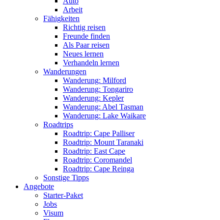
Auto
Arbeit
Fähigkeiten
Richtig reisen
Freunde finden
Als Paar reisen
Neues lernen
Verhandeln lernen
Wanderungen
Wanderung: Milford
Wanderung: Tongariro
Wanderung: Kepler
Wanderung: Abel Tasman
Wanderung: Lake Waikare
Roadtrips
Roadtrip: Cape Palliser
Roadtrip: Mount Taranaki
Roadtrip: East Cape
Roadtrip: Coromandel
Roadtrip: Cape Reinga
Sonstige Tipps
Angebote
Starter-Paket
Jobs
Visum