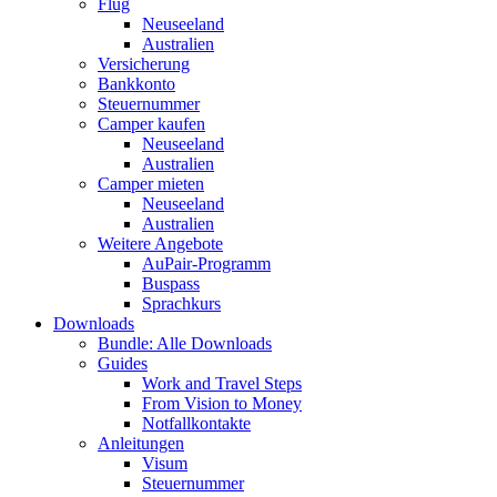
Flug
Neuseeland
Australien
Versicherung
Bankkonto
Steuernummer
Camper kaufen
Neuseeland
Australien
Camper mieten
Neuseeland
Australien
Weitere Angebote
AuPair-Programm
Buspass
Sprachkurs
Downloads
Bundle: Alle Downloads
Guides
Work and Travel Steps
From Vision to Money
Notfallkontakte
Anleitungen
Visum
Steuernummer